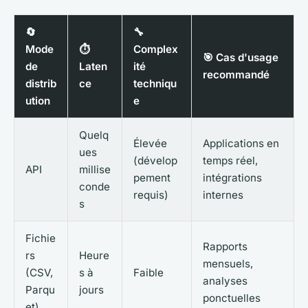
🔄
🔧
Mode
⏱️
Complex
🎯 Cas d'usage
de
Laten
ité
recommandé
distrib
ce
techniqu
ution
e
Quelq
Élevée
Applications en
ues
(dévelop
temps réel,
API
millise
pement
intégrations
conde
requis)
internes
s
Fichie
Rapports
rs
Heure
mensuels,
(CSV,
s à
Faible
analyses
Parqu
jours
ponctuelles
et)