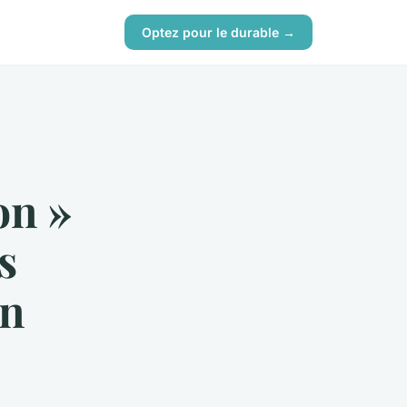
Optez pour le durable →
on »
s
en