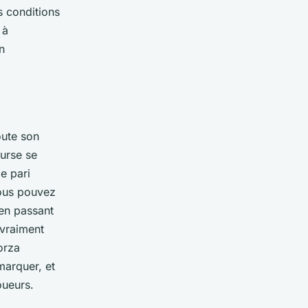
es conditions
 à
n
oute son
urse se
le pari
Vous pouvez
 en passant
 vraiment
orza
marquer, et
oueurs.