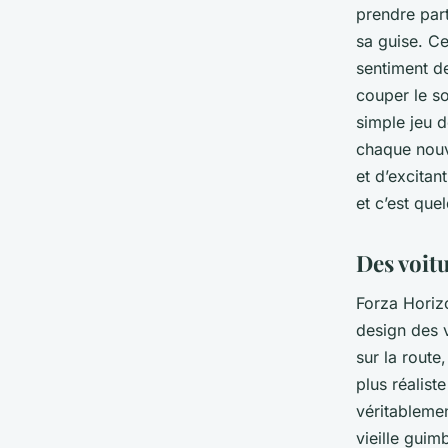
prendre par
sa guise. Ce
sentiment d
couper le so
simple jeu d
chaque nouv
et d’excita
et c’est qu
Des voitu
Forza Horiz
design des 
sur la route
plus réalist
véritableme
vieille guim