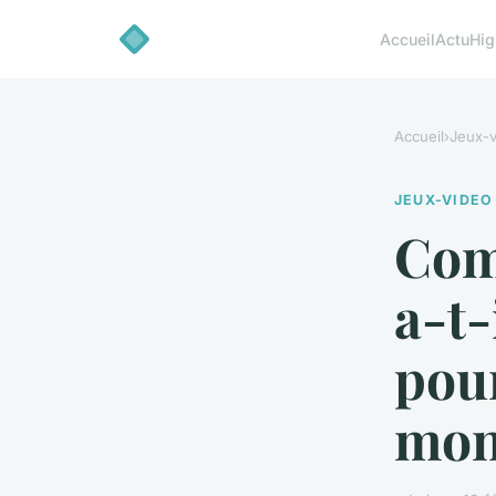
Accueil
Actu
Hig
Accueil
›
Jeux-v
JEUX-VIDEO
Com
a-t-
pour
mon