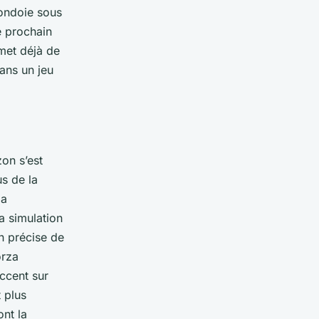
i ondoie sous
e prochain
met déjà de
ans un jeu
zon s’est
s de la
za
a simulation
on précise de
orza
ccent sur
t plus
ont la