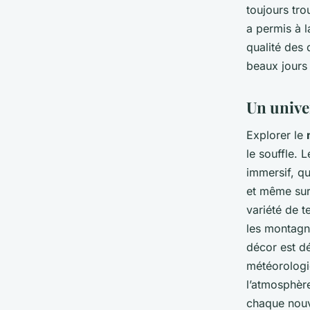
toujours tro
a permis à l
qualité des 
beaux jours 
Un unive
Explorer le
le souffle. 
immersif, qu
et même sur
variété de t
les montagne
décor est dé
météorologiq
l’atmosphère
chaque nouv