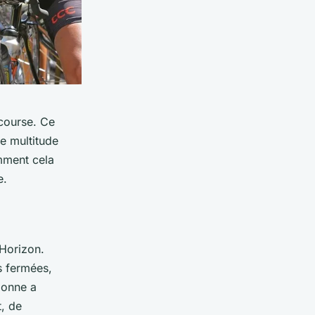
course. Ce
e multitude
mment cela
e.
 Horizon.
es fermées,
donne a
t, de