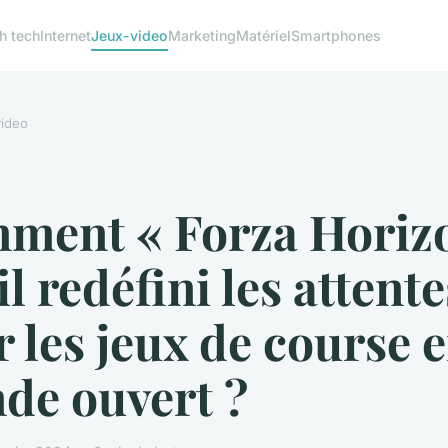
h tech
Internet
Jeux-video
Marketing
Matériel
Smartphones
ideo
ment « Forza Horiz
il redéfini les attente
 les jeux de course 
de ouvert ?