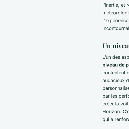
l’inertie, e
météorologi
l’expérienc
incontourna
Un nivea
L’un des as
niveau de p
contentent d
audacieux de
personnalise
par les per
créer la voi
Horizon. C’e
qui a renfor