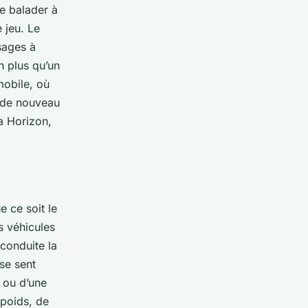
e balader à
 jeu. Le
sages à
n plus qu’un
mobile, où
 de nouveau
a Horizon,
e ce soit le
s véhicules
 conduite la
 se sent
 ou d’une
 poids, de