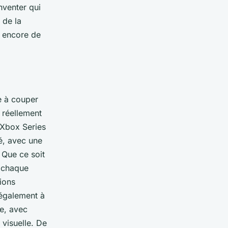
nventer qui
 de la
a encore de
e à couper
 réellement
 Xbox Series
é, avec une
 Que ce soit
, chaque
tions
 également à
re, avec
visuelle. De