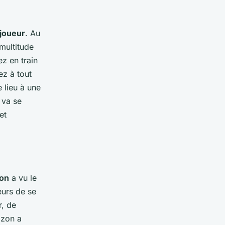
ijoueur
. Au
multitude
z en train
ez à tout
 lieu à une
 va se
et
zon
a vu le
eurs de se
r, de
izon a