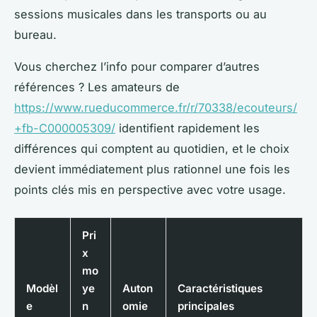
sessions musicales dans les transports ou au
bureau.
Vous cherchez l’info pour comparer d’autres
références ? Les amateurs de
https://www.rueducommerce.fr/r/70338/ecouteurs/
+fb-C000005309/
identifient rapidement les
différences qui comptent au quotidien, et le choix
devient immédiatement plus rationnel une fois les
points clés mis en perspective avec votre usage.
Pri
x
mo
Modèl
ye
Auton
Caractéristiques
e
n
omie
principales