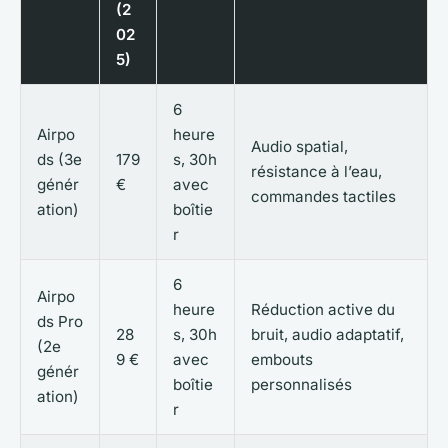
(2
02
5)
6
Airpo
heure
Audio spatial,
ds (3e
179
s, 30h
résistance à l’eau,
génér
€
avec
commandes tactiles
ation)
boîtie
r
6
Airpo
heure
Réduction active du
ds Pro
28
s, 30h
bruit, audio adaptatif,
(2e
9 €
avec
embouts
génér
boîtie
personnalisés
ation)
r